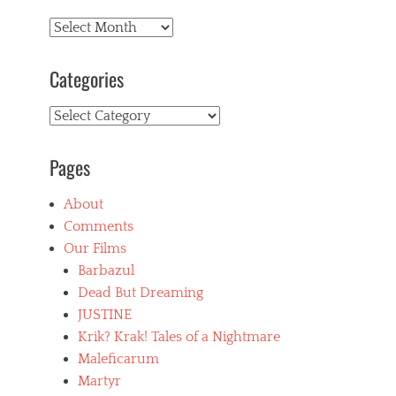
Archives
Categories
Categories
Pages
About
Comments
Our Films
Barbazul
Dead But Dreaming
JUSTINE
Krik? Krak! Tales of a Nightmare
Maleficarum
Martyr