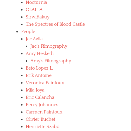
Nocturnia
OLALLA
Sirwiñakuy
The Spectres of Blood Castle
People
Jac Avila
Jac’s Filmography
Amy Hesketh
Amy’s Filmography
Beto Lopez L.
Erik Antoine
Veronica Paintoux
Mila Joya
Eric Calancha
Percy Johannes
Carmen Paintoux
Olivier Buchet
Henriette Szabó