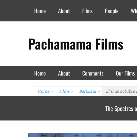
Header Top Menu
Skip
Home
About
Films
People
Wh
to
content
Pachamama Films
Primary Menu
Skip
Home
About
Comments
Our Films
to
content
Home
»
Films
»
Barbazul
»
El 11 de octubre
The Spectres o