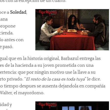
odos con la excepción de un cuarto.
oce a
Soledad
,
mana
propone
cienda.
do antes con
e pasó.
igual que en la historia original, Barbazul entrega las
ves de la hacienda a su joven prometida con una
ertencia: que por ningún motivo use la llave a su
rto privado. “
El resto de la casa es toda tuya
” le dice.
o tiempo despues se ausenta dejandola en compañía
Walter, el mayordomo.
sidad y