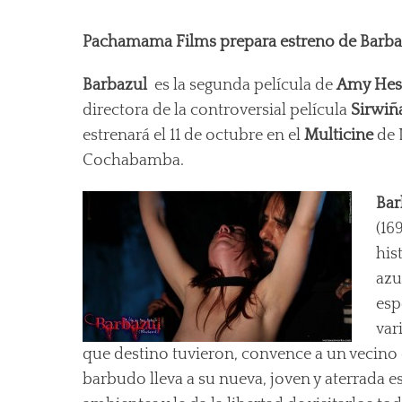
on
Pachamama Films prepara estreno de Barbazul
Barbazul
es la segunda película de
Amy Hes
directora de la controversial película
Sirwiñ
estrenará el 11 de octubre en el
Multicine
de 
Cochabamba.
Bar
(16
his
azu
esp
var
que destino tuvieron, convence a un vecino d
barbudo lleva a su nueva, joven y aterrada esp