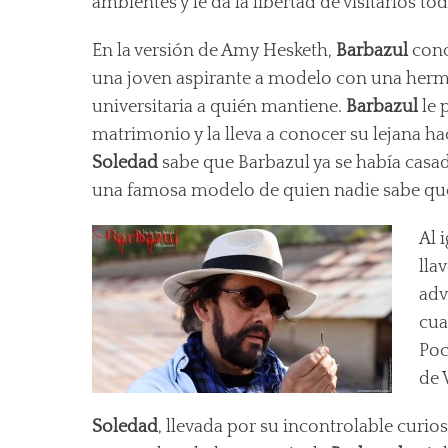
ambientes y le da la libertad de visitarlos t
En la versión de Amy Hesketh,
Barbazul
con
una joven aspirante a modelo con una her
universitaria a quién mantiene.
Barbazul
le 
matrimonio y la lleva a conocer su lejana ha
Soledad
sabe que Barbazul ya se había casa
una famosa modelo de quien nadie sabe qu
Al 
lla
adv
cua
Poc
de 
Soledad
, llevada por su incontrolable curio