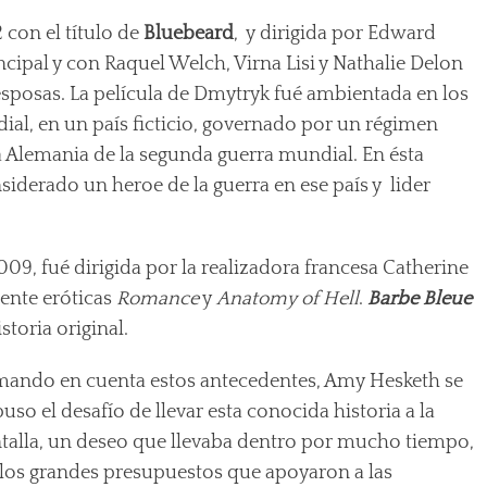
 con el título de
Bluebeard
, y dirigida por Edward
cipal y con Raquel Welch, Virna Lisi y Nathalie Delon
esposas. La película de Dmytryk fué ambientada en los
ial, en un país ficticio, governado por un régimen
 la Alemania de la segunda guerra mundial. En ésta
siderado un heroe de la guerra en ese país y lider
09, fué dirigida por la realizadora francesa Catherine
mente eróticas
Romance
y
Anatomy of Hell
.
Barbe Bleue
istoria original.
ando en cuenta estos antecedentes, Amy Hesketh se
uso el desafío de llevar esta conocida historia a la
talla, un deseo que llevaba dentro por mucho tiempo,
 los grandes presupuestos que apoyaron a las