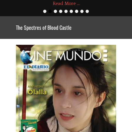
Read More ...
•
•
•
•
•
•
•
•
•
The Spectres of Blood Castle