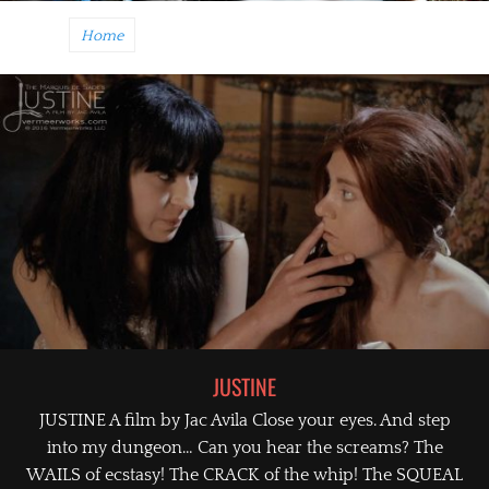
Home
JUSTINE
Posted on
JUSTINE A film by Jac Avila Close your eyes. And step
By
Hendricka
into my dungeon… Can you hear the screams? The
WAILS of ecstasy! The CRACK of the whip! The SQUEAL