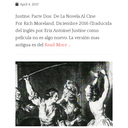
e
Posted
April 4, 2017
v
on
i
Justine, Parte Dos: De La Novela Al Cine
e
Por Rich Moreland, Diciembre 2016 (Traducida
w
s
del inglés por Erix Antoine) Justine como
película no es algo nuevo. La versión mas
antigua es del
Read More …
Categories
F
i
l
m
s
,
J
u
s
t
i
n
e