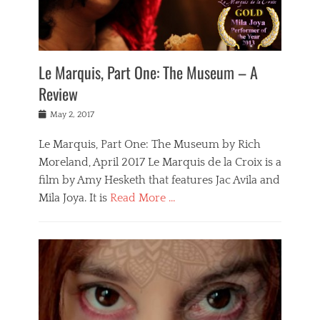
l
a
l
l
a
Le Marquis, Part One: The Museum – A
Review
Posted
May 2, 2017
on
Le Marquis, Part One: The Museum by Rich
Moreland, April 2017 Le Marquis de la Croix is a
film by Amy Hesketh that features Jac Avila and
Mila Joya. It is
Read More …
Categories
F
i
l
m
s
,
L