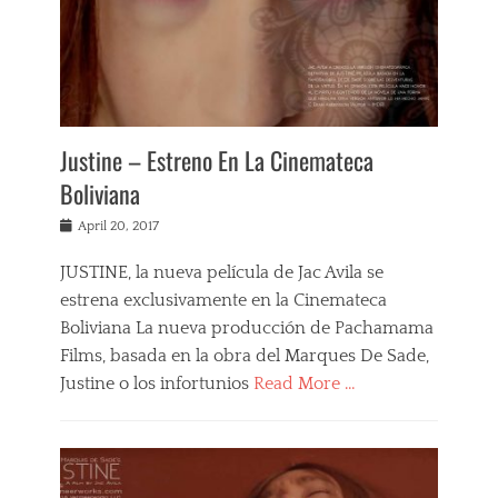
e
M
a
r
q
u
i
Justine – Estreno En La Cinemateca
s
Boliviana
d
e
Posted
April 20, 2017
l
on
a
C
JUSTINE, la nueva película de Jac Avila se
r
estrena exclusivamente en la Cinemateca
o
Boliviana La nueva producción de Pachamama
i
Films, basada en la obra del Marques De Sade,
x
,
Justine o los infortunios
Read More …
R
e
Categories
v
F
i
i
e
l