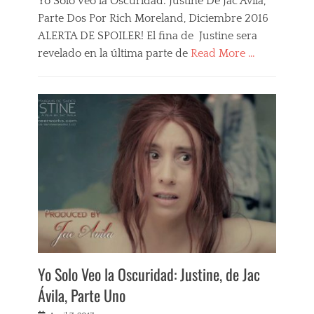
Yo Solo Veo la Oscuridad: Justine De Jac Avila,
s
Parte Dos Por Rich Moreland, Diciembre 2016
ALERTA DE SPOILER! El fina de Justine sera
revelado en la última parte de
Read More …
Categories
F
i
l
m
s
,
J
u
s
t
i
n
e
,
Yo Solo Veo la Oscuridad: Justine, de Jac
R
Ávila, Parte Uno
e
v