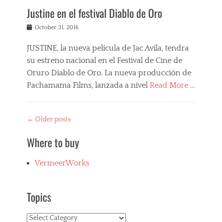
n
Justine en el festival Diablo de Oro
e
,
Posted
October 31, 2016
R
on
e
JUSTINE, la nueva película de Jac Avila, tendra
v
su estreno nacional en el Festival de Cine de
i
e
Oruro Diablo de Oro. La nueva producción de
w
Pachamama Films, lanzada a nivel
Read More …
s
Categories
F
Post
←
Older posts
i
navigation
l
Where to buy
m
s
,
VermeerWorks
J
u
s
Topics
t
i
n
Topics