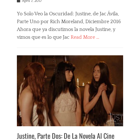
Posted
April 7, 2017
i
on
e
w
Yo Solo Veo la Oscuridad: Justine, de Jac Ávila,
s
Parte Uno por Rich Moreland, Diciembre 2016
Ahora que ya discutimos la novela Justine, y
vimos que es lo que Jac
Read More …
Categories
F
i
l
m
s
,
J
u
s
t
i
n
e
,
Justine, Parte Dos: De La Novela Al Cine
R