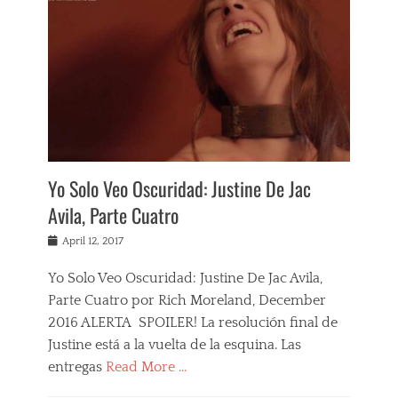
w
m
s
s
,
J
u
s
t
i
n
e
,
Yo Solo Veo Oscuridad: Justine De Jac
N
Avila, Parte Cuatro
e
w
Posted
April 12, 2017
s
on
Yo Solo Veo Oscuridad: Justine De Jac Avila,
Parte Cuatro por Rich Moreland, December
2016 ALERTA SPOILER! La resolución final de
Justine está a la vuelta de la esquina. Las
entregas
Read More …
Categories