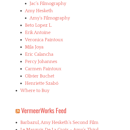
Jac’s Filmography
Amy Hesketh
Amy’s Filmography
Beto Lopez L.
Erik Antoine
Veronica Paintoux
Mila Joya
Eric Calancha
Percy Johannes
Carmen Paintoux
Olivier Buchet
Henriette Szabó
Where to Buy
VermeerWorks Feed
Barbazul, Amy Hesketh’s Second Film
Le Marquis De La Croix – Amy’s Third