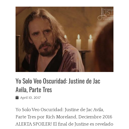
F
i
l
m
s
,
J
u
s
t
i
n
e
,
Yo Solo Veo Oscuridad: Justine de Jac
R
Avila, Parte Tres
e
v
Posted
April 10, 2017
i
on
e
w
Yo Solo Veo Oscuridad: Justine de Jac Avila,
s
Parte Tres por Rich Moreland, Deciembre 2016
ALERTA SPOILER! El final de Justine es revelado