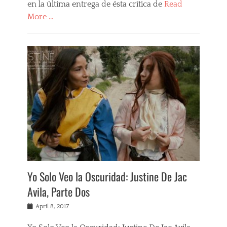
en la última entrega de ésta crítica de
Read
More …
Categories
F
i
l
m
s
,
J
u
s
t
i
n
e
,
Yo Solo Veo la Oscuridad: Justine De Jac
R
Avila, Parte Dos
e
v
Posted
April 8, 2017
i
on
e
w