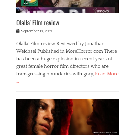
Olalla’ Film review
Posted
September 13, 2021
on
Olalla’ Film review Reviewed by Jonathan
Weichsel Published in MoreHorror.com There
has been a huge explosion in recent years of
great female horror film directors who are
transgressing boundaries with gory,
Read More
…
Categories
F
i
l
m
s
,
O