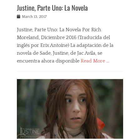
,
Justine, Parte Uno: La Novela
R
e
Posted
March 13, 2017
v
on
i
Justine, Parte Uno: La Novela Por Rich
e
Moreland, Diciembre 2016 (Traducida del
w
s
inglés por Erix Antoine) La adaptación de la
novela de Sade, Justine, de Jac Avila, se
encuentra ahora disponible
Read More …
Categories
F
i
l
m
s
,
J
u
s
t
i