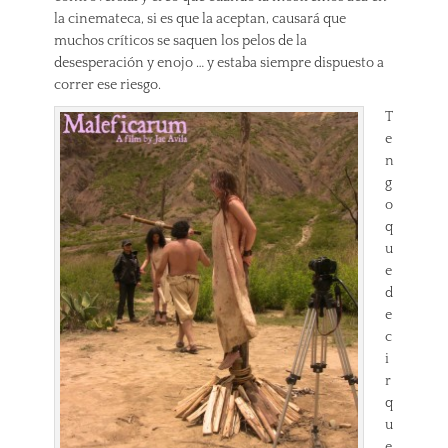
la cinemateca, si es que la aceptan, causará que
muchos críticos se saquen los pelos de la
desesperación y enojo … y estaba siempre dispuesto a
correr ese riesgo.
T
e
n
g
o
q
u
e
d
e
c
i
r
q
u
e