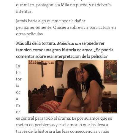
que mi co-protagonista Mila no puede, y ni debería
intentar.
Jamás haría algo que me podría dañar
permanentemente. Quisiera sobrevivir para actuar en
otras películas.
Más allá de la tortura,
Maleficarum
se puede ver
tambien como una gran historia de amor. ¿Se podría
comentar sobre esa interpretación de la película?
La
his
tor
ia
de
a
m
or
es central para todo el drama. Es por su amor que se
meten en problemas y es el amor lo que las lleva a
través de la historia a las feas consecuencias y más