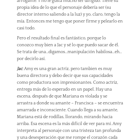
arrogante. Y no le gusta mucho ser dirigido. Tiene su
propia idea de lo que el personaje debería ser (su
director interno saliendo a la luz) y yo, claro, tengo la
mía. Entonces me tengo que poner fírme y pelearlo en
casi todo.
Pero el resultado final es fantástico, porque lo
conozco muy bien a Jac y sé lo que puedo sacar de él.
Se trata de una…digamos…manipulación habilosa…eh…
por decirlo así.
Jac
: Amy es una gran actríz, pero tambien es muy
buena directora y debo decir que sus capacidades
como productora son impresionantes. Como actríz,
entrega más de lo esperado en un papel. Hay una
escena, después de que Mariana es violada y se
arrastra a donde su amante – Francisca – se encuentra
amarrada e inconsciente. Cuando llega a su amante,
Mariana está de rodillas, llorando, mirando hacia
arriba. Esa escena es la más difícil de ver para mí. Amy
interpreta al personaje con una tristeza tan profunda
y una desesperación que me rompe el corazón cada