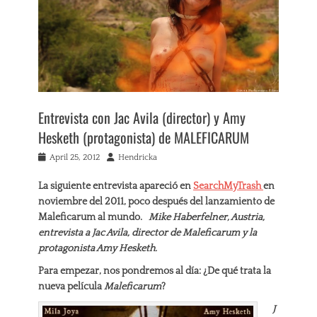
Entrevista con Jac Avila (director) y Amy
Hesketh (protagonista) de MALEFICARUM
Posted
Author
April 25, 2012
Hendricka
on
La siguiente entrevista apareció en
SearchMyTrash
en
noviembre del 2011, poco después del lanzamiento de
Maleficarum al mundo.
Mike Haberfelner, Austria,
entrevista a Jac Avila, director de Maleficarum y la
protagonista Amy Hesketh.
Para empezar, nos pondremos al día: ¿De qué trata la
nueva película
Maleficarum
?
J