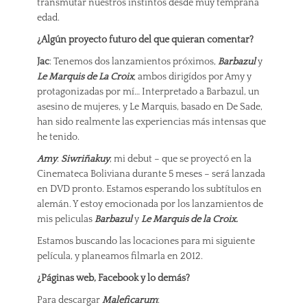
transmutar nuestros instintos desde muy temprana
edad.
¿Algún proyecto futuro del que quieran comentar?
Jac
: Tenemos dos lanzamientos próximos,
Barbazul
y
Le Marquis de La Croix
,
ambos dirigídos por Amy y
protagonizadas por mí… Interpretado a Barbazul, un
asesino de mujeres, y Le Marquis, basado en De Sade,
han sido realmente las experiencias más intensas que
he tenido.
Amy
:
Siwriñakuy
, mi debut – que se proyectó en la
Cinemateca Boliviana durante 5 meses – será lanzada
en DVD pronto. Estamos esperando los subtítulos en
alemán. Y estoy emocionada por los lanzamientos de
mis peliculas
Barbazul
y
Le Marquis de la Croix.
Estamos buscando las locaciones para mi siguiente
película, y planeamos filmarla en 2012.
¿Páginas web, Facebook y lo demás?
Para descargar
Maleficarum
: