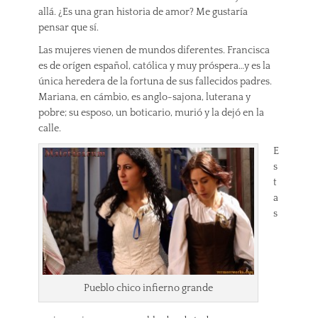
allá. ¿Es una gran historia de amor? Me gustaría
pensar que sí.
Las mujeres vienen de mundos diferentes. Francisca
es de orígen español, católica y muy próspera…y es la
única heredera de la fortuna de sus fallecidos padres.
Mariana, en cámbio, es anglo-sajona, luterana y
pobre; su esposo, un boticario, murió y la dejó en la
calle.
E
s
t
a
s
Pueblo chico infierno grande