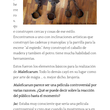
he
rre
ro
s,
qu
e construyen cercas y cosas de ese estílo.
Encontramos a uno con inclinaciones artísticas que
construyó las cadenas y manoplas; y la parrilla para la
escene “al espiedo.” Amy construyó el caballo de
madera y tambien el potro; tiene mucha habilidad con
herramientas.
Estos fueron los elementos básicos para la realización
de
Maleficarum.
Todo lo demás cayó en su lugar como
por arte de mágia … o, mejor dicho, brujería.
Maleficarum
parece ser una película controversial por
varias razones. ¿Qué se puede decir sobre la reacción
del público hasta el momento?
Jac
: Estaba muy consciente que sería una película
controversial y creo que cuando la mostremos aca en