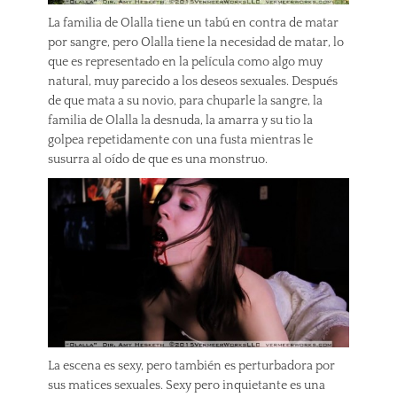
La familia de Olalla tiene un tabú en contra de matar
por sangre, pero Olalla tiene la necesidad de matar, lo
que es representado en la película como algo muy
natural, muy parecido a los deseos sexuales. Después
de que mata a su novio, para chuparle la sangre, la
familia de Olalla la desnuda, la amarra y su tio la
golpea repetidamente con una fusta mientras le
susurra al oído de que es una monstruo.
La escena es sexy, pero también es perturbadora por
sus matices sexuales. Sexy pero inquietante es una