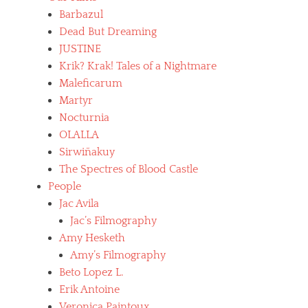
Barbazul
Dead But Dreaming
JUSTINE
Krik? Krak! Tales of a Nightmare
Maleficarum
Martyr
Nocturnia
OLALLA
Sirwiñakuy
The Spectres of Blood Castle
People
Jac Avila
Jac’s Filmography
Amy Hesketh
Amy’s Filmography
Beto Lopez L.
Erik Antoine
Veronica Paintoux