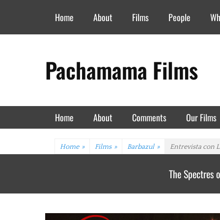
Header Top Menu
Skip
Home
About
Films
People
Wh
to
content
Pachamama Films
Primary Menu
Skip
Home
About
Comments
Our Films
to
content
Home
»
Films
»
Barbazul
»
Entrevista con L
The Spectres o