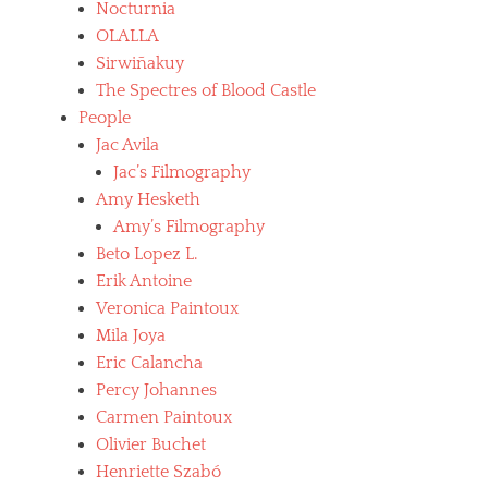
Nocturnia
OLALLA
Sirwiñakuy
The Spectres of Blood Castle
People
Jac Avila
Jac’s Filmography
Amy Hesketh
Amy’s Filmography
Beto Lopez L.
Erik Antoine
Veronica Paintoux
Mila Joya
Eric Calancha
Percy Johannes
Carmen Paintoux
Olivier Buchet
Henriette Szabó