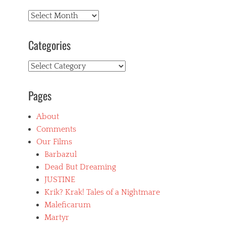
Archives
Categories
Categories
Pages
About
Comments
Our Films
Barbazul
Dead But Dreaming
JUSTINE
Krik? Krak! Tales of a Nightmare
Maleficarum
Martyr