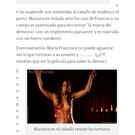
s
e las suspende, son sometidas al caballo de madera y el
potro. Mariana es violada ante los ojos de Francisca, su
cuerpo es examinado para encontrar “la marca del
demonio” con un implemento punzante; y es marcada
con un hierro candente.
Eventualmente, María Francisca no puede aguantar
ver lo que torturan a su amante y……………… (¿y? Y
tendrán que ver la película para saber lo demás.)
E
s
u
n
a
p
e
lí
c
Mariana en el caballo resiste las torturas.
u