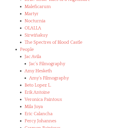
Maleficarum
Martyr
Nocturnia
OLALLA
Sirwiñakuy
The Spectres of Blood Castle
People
Jac Avila
Jac’s Filmography
Amy Hesketh
Amy’s Filmography
Beto Lopez L.
Erik Antoine
Veronica Paintoux
Mila Joya
Eric Calancha
Percy Johannes
Carmen Paintoux