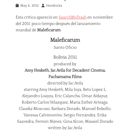
Posted
Author
May 6, 2012
Hendricka
on
Esta crítica apareció en
SearchMyTrash
en noviembre
del 2011, poco tiempo después del lanzamiento
mundial de
Maleficarum
Maleficarum
Santo Oficio
Bolivia 2011
produced by
Amy Hesketh, Jac Avila for Decadent Cinema,
Pachamama Films
directed by Jac Avila
starring Amy Hesketh, Mila Joya, Beto Lopez L,
Alejandro Loayza, Eric Calancha, Omar Aldayuz,
Roberto Carlos Velazquez, Maria Esther Arteaga,
Claudia Moscoso, Barbara Dorado, Manuel Rebollo,
Vanessa Calvimontes, Sergio Fernández, Erika
Saavedra, Fermín Núnez, Gina Alcon, Massiel Dorado
written by Jac Avila