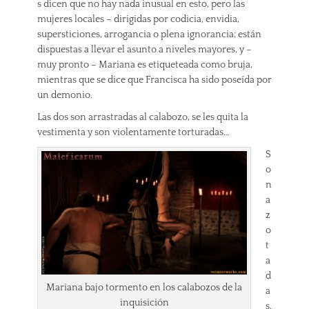
s dicen que no hay nada inusual en esto, pero las
mujeres locales – dirigidas por codicia, envidia,
supersticiones, arrogancia o plena ignorancia; están
dispuestas a llevar el asunto a niveles mayores, y –
muy pronto – Mariana es etiqueteada como bruja,
mientras que se dice que Francisca ha sido poseída por
un demonio.
Las dos son arrastradas al calabozo, se les quita la
vestimenta y son violentamente torturadas…
S
o
n
a
z
o
t
a
d
Mariana bajo tormento en los calabozos de la
a
inquisición
s,