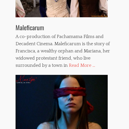
Maleficarum
A co-production of Pachamama Films and
Decadent Cinema. Maleficarum is the story of
Francisca, a wealthy orphan and Mariana, her
widowed protestant friend, who live
surrounded by a town in
Read More ...