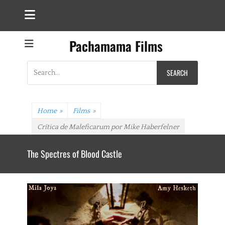
Pachamama Films
Search
for:
Home
»
Films
»
Crítica de Maleficarum por Mike Haberfelner
The Spectres of Blood Castle