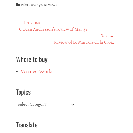
Categories
Films
,
Martyr
,
Reviews
Post
← Previous
Previous
C Dean Andersson’s review of Martyr
navigation
post:
Next →
Next
Review of Le Marquis de la Croix
post:
Where to buy
VermeerWorks
Topics
Topics
Translate