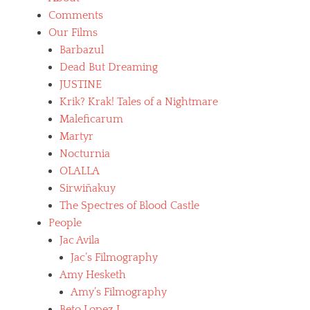
Comments
Our Films
Barbazul
Dead But Dreaming
JUSTINE
Krik? Krak! Tales of a Nightmare
Maleficarum
Martyr
Nocturnia
OLALLA
Sirwiñakuy
The Spectres of Blood Castle
People
Jac Avila
Jac’s Filmography
Amy Hesketh
Amy’s Filmography
Beto Lopez L.