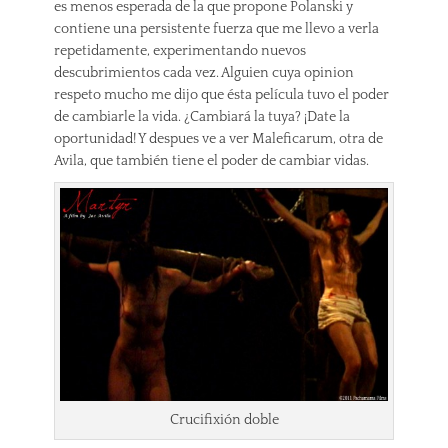
es menos esperada de la que propone Polanski y
contiene una persistente fuerza que me llevo a verla
repetidamente, experimentando nuevos
descubrimientos cada vez. Alguien cuya opinion
respeto mucho me dijo que ésta película tuvo el poder
de cambiarle la vida. ¿Cambiará la tuya? ¡Date la
oportunidad! Y despues ve a ver Maleficarum, otra de
Avila, que también tiene el poder de cambiar vidas.
Crucifixión doble