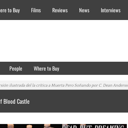
ere to Buy
Films
Reviews
News
Interviews
People
Where to Buy
rsión ilustrada del la crítica a Muerta Pero Soñando por C. Dean Anderss
f Blood Castle