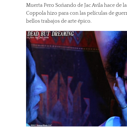
Muerta Pero Soñando de Jac Avila hace de l
Coppola hizo para con las películas de guer
bellos trabajos de arte épico.