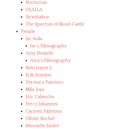
Nocturnia
OLALLA
Sirwiñakuy
The Spectres of Blood Castle
People
Jac Avila
Jac’s Filmography
Amy Hesketh
Amy’s Filmography
Beto Lopez L.
Erik Antoine
Veronica Paintoux
Mila Joya
Eric Calancha
Percy Johannes
Carmen Paintoux
Olivier Buchet
Henriette Szabó