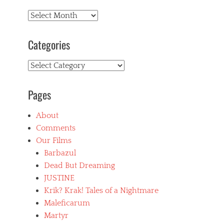
Archives
Categories
Categories
Pages
About
Comments
Our Films
Barbazul
Dead But Dreaming
JUSTINE
Krik? Krak! Tales of a Nightmare
Maleficarum
Martyr