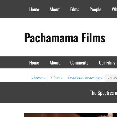
Header Top Menu
Skip
Home
About
Films
People
Wh
to
content
Pachamama Films
Primary Menu
Skip
Home
About
Comments
Our Films
to
content
Home
»
Films
»
Dead But Dreaming
»
La ve
The Spectres o