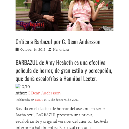
Crítica a Barbazul por C. Dean Andersson
Posted
Author
October 14, 2013
Hendricka
on
BARBAZUL de Amy Hesketh es una efectiva
película de horror, de gran estilo y percepción,
que daría escalofríos a Hannibal Lecter.
Athor:
C Dean Andersson
Publicada en
IMDB
el 12 de febrero de 2013
Basada en el clasico de horror del asesino en serie
Barba Azul, BARBAZUL presenta una nueva,
escalofriante y original version del cuento. Jac Avila
interpreta habilmente a Barbazul con una