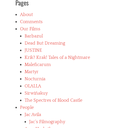
Pages
About
Comments
Our Films
Barbazul
Dead But Dreaming
JUSTINE
Krik? Krak! Tales of a Nightmare
Maleficarum
Martyr
Nocturnia
OLALLA
Sirwiñakuy
The Spectres of Blood Castle
People
Jac Avila
Jac’s Filmography