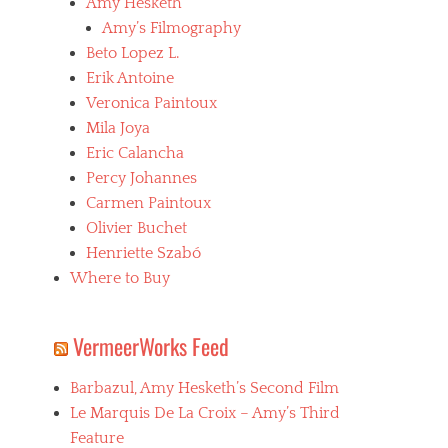
Amy Hesketh
Amy’s Filmography
Beto Lopez L.
Erik Antoine
Veronica Paintoux
Mila Joya
Eric Calancha
Percy Johannes
Carmen Paintoux
Olivier Buchet
Henriette Szabó
Where to Buy
VermeerWorks Feed
Barbazul, Amy Hesketh’s Second Film
Le Marquis De La Croix – Amy’s Third
Feature