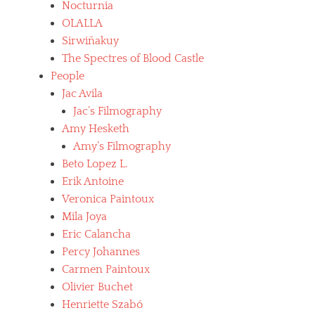
Nocturnia
OLALLA
Sirwiñakuy
The Spectres of Blood Castle
People
Jac Avila
Jac’s Filmography
Amy Hesketh
Amy’s Filmography
Beto Lopez L.
Erik Antoine
Veronica Paintoux
Mila Joya
Eric Calancha
Percy Johannes
Carmen Paintoux
Olivier Buchet
Henriette Szabó