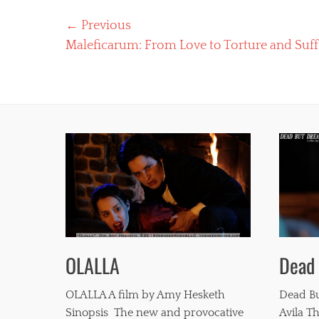
Post
← Previous
Previous
Maleficarum: From Love to Torture and Suff
navigation
post:
Dead
OLALLA
Dead Bu
OLALLA A film by Amy Hesketh
Avila Th
Sinopsis The new and provocative