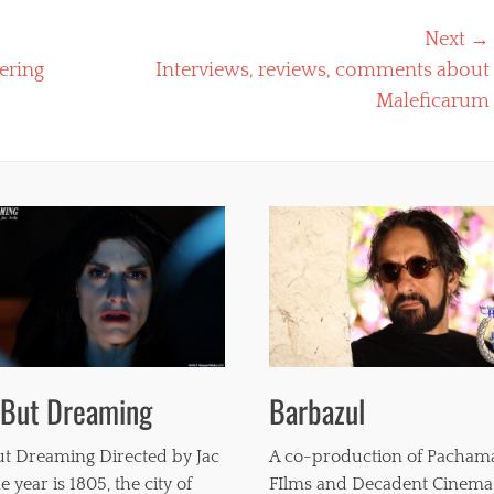
Next →
Next
ering
Interviews, reviews, comments about
post:
Maleficarum
 But Dreaming
Barbazul
t Dreaming Directed by Jac
A co-production of Pacha
e year is 1805, the city of
FIlms and Decadent Cinema