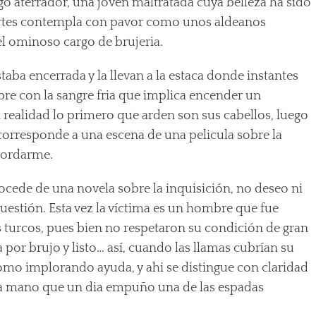
o aterrador, una joven maltratada cuya belleza ha sido
ortes contempla con pavor como unos aldeanos
el ominoso cargo de brujeria.
aba encerrada y la llevan a la estaca donde instantes
re con la sangre fria que implica encender un
en realidad lo primero que arden son sus cabellos, luego
n corresponde a una escena de una pelicula sobre la
cordarme.
ocede de una novela sobre la inquisición, no deseo ni
cuestión. Esta vez la víctima es un hombre que fue
s turcos, pues bien no respetaron su condición de gran
por brujo y listo… así, cuando las llamas cubrían su
omo implorando ayuda, y ahi se distingue con claridad
sa mano que un dia empuño una de las espadas