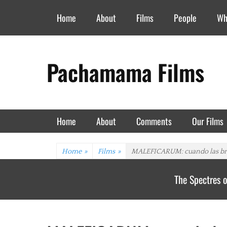
Header Top Menu
Skip
Home
About
Films
People
Wh
to
content
Pachamama Films
Primary Menu
Skip
Home
About
Comments
Our Films
to
content
Home
»
Films
»
MALEFICARUM: cuando las bru
The Spectres o