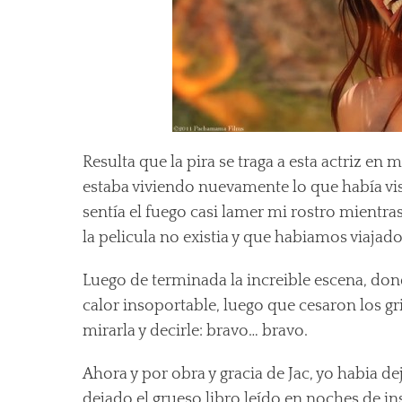
Resulta que la pira se traga a esta actriz e
estaba viviendo nuevamente lo que había vist
sentía el fuego casi lamer mi rostro mientra
la pelicula no existia y que habiamos viajad
Luego de terminada la increible escena, do
calor insoportable, luego que cesaron los gr
mirarla y decirle: bravo… bravo.
Ahora y por obra y gracia de Jac, yo habia dej
dejado el grueso libro leído en noches de i