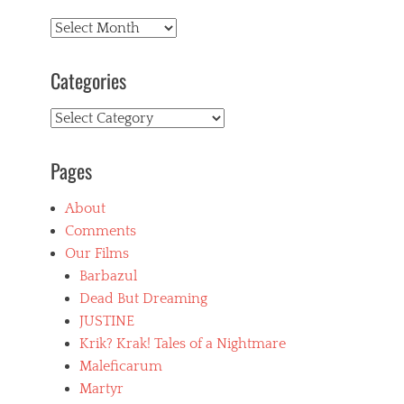
Archives
Categories
Categories
Pages
About
Comments
Our Films
Barbazul
Dead But Dreaming
JUSTINE
Krik? Krak! Tales of a Nightmare
Maleficarum
Martyr